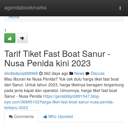
Home
agendabookmarks
Togg
navi
Home
1
Tarif Tiket Fast Boat Sanur -
Nusa Penida kini 2023
elodiedpoq998966
362 days ago
News
Discuss
Mau liburan ke Nusa Penida? Yuk cek dulu harga tiket fast boat
dari Sanur. Untuk tahun 2023, harga tiketnya beragam tergantung
pada jenis kapal dan operator. Umumnya, harga tiket fast boat
Sanur - Nusa Penida
https://geralddqnb891547.blog-
eye.com/36895102/harga-tiket-fast-boat-sanur-nusa-penida-
terbaru-2023
Comments
Who Upvoted