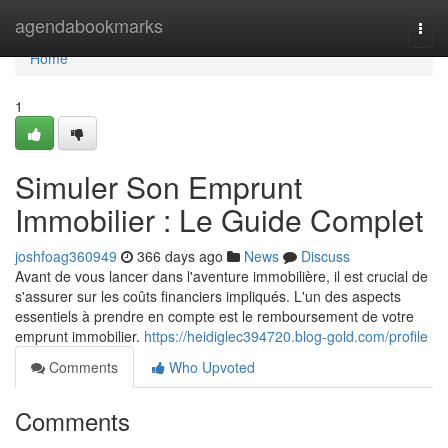
Home
agendabookmarks
Togg
navi
Home
1
Simuler Son Emprunt
Immobilier : Le Guide Complet
joshfoag360949
366 days ago
News
Discuss
Avant de vous lancer dans l'aventure immobilière, il est crucial de
s'assurer sur les coûts financiers impliqués. L'un des aspects
essentiels à prendre en compte est le remboursement de votre
emprunt immobilier.
https://heidiglec394720.blog-gold.com/profile
Comments
Who Upvoted
Comments