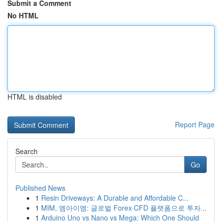
Submit a Comment
No HTML
HTML is disabled
Report Page
Search
Go
Published News
1
Resin Driveways: A Durable and Affordable C...
1
MIM, 엠아이엠: 글로벌 Forex·CFD 플랫폼으로 투자...
1
Arduino Uno vs Nano vs Mega: Which One Should