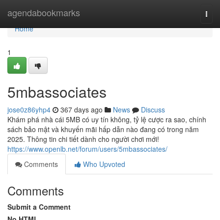
Home
agendabookmarks
Togg
navi
Home
1
5mbassociates
jose0z86yhp4
367 days ago
News
Discuss
Khám phá nhà cái 5MB có uy tín không, tỷ lệ cược ra sao, chính
sách bảo mật và khuyến mãi hấp dẫn nào đang có trong năm
2025. Thông tin chi tiết dành cho người chơi mới!
https://www.openlb.net/forum/users/5mbassociates/
Comments
Who Upvoted
Comments
Submit a Comment
No HTML