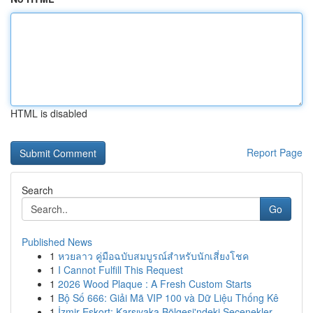
HTML is disabled
Report Page
Search
Go
Published News
1
หวยลาว คู่มือฉบับสมบูรณ์สำหรับนักเสี่ยงโชค
1
I Cannot Fulfill This Request
1
2026 Wood Plaque : A Fresh Custom Starts
1
Bộ Số 666: Giải Mã VIP 100 và Dữ Liệu Thống Kê
1
İzmir Eskort: Karşıyaka Bölgesi'ndeki Seçenekler