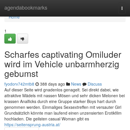
Home
agendabookmarks
Togg
navi
Home
1
Scharfes captivating Omiluder
wird im Vehicle unbarmherzig
gebumst
fyodorv742mtb8
388 days ago
News
Discuss
Auf dieser Seite wird gnadenlos genagelt. Sei direkt dabei, wie
attraktive Mädels mit nassen Mösen und sehr dicken Melonen bei
krassen Analficks durch eine Gruppe starker Boys hart durch
genommen werden. Einmaliges Sexsextreffen mit versauter Girl
Grundsätzlich könnte man laufend einen unzensierten Erotikfilm
hochladen. Die geilsten casual Woman gibt es
https://seitensprung-austria.at/