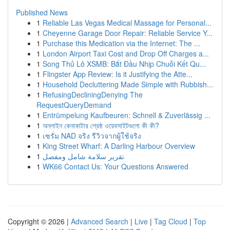
Published News
1
Reliable Las Vegas Medical Massage for Personal...
1
Cheyenne Garage Door Repair: Reliable Service Y...
1
Purchase this Medication via the Internet: The ...
1
London Airport Taxi Cost and Drop Off Charges a...
1
Song Thủ Lô XSMB: Bắt Đầu Nhịp Chuỗi Kết Qu...
1
Flingster App Review: Is it Justifying the Atte...
1
Household Decluttering Made Simple with Rubbish...
1
RefusingDecliningDenying The
RequestQueryDemand
1
Entrümpelung Kaufbeuren: Schnell & Zuverlässig ...
1
অনলাইন কেনাকাটার শ্রেষ্ঠ ওয়েবসাইটগুলো কী কী?
1
เซรั่ม NAD จริง รีวิวจากผู้ใช้จริง
1
King Street Wharf: A Darling Harbour Overview
1
تقرير سلامة شامل ومفصل
1
WK66 Contact Us: Your Questions Answered
Copyright © 2026 |
Advanced Search
|
Live
|
Tag Cloud
|
Top