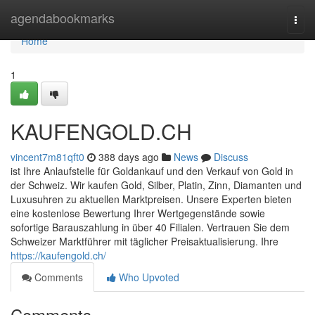
Home
agendabookmarks
Togg
navi
Home
1
KAUFENGOLD.CH
vincent7m81qft0
388 days ago
News
Discuss
ist Ihre Anlaufstelle für Goldankauf und den Verkauf von Gold in
der Schweiz. Wir kaufen Gold, Silber, Platin, Zinn, Diamanten und
Luxusuhren zu aktuellen Marktpreisen. Unsere Experten bieten
eine kostenlose Bewertung Ihrer Wertgegenstände sowie
sofortige Barauszahlung in über 40 Filialen. Vertrauen Sie dem
Schweizer Marktführer mit täglicher Preisaktualisierung. Ihre
https://kaufengold.ch/
Comments
Who Upvoted
Comments