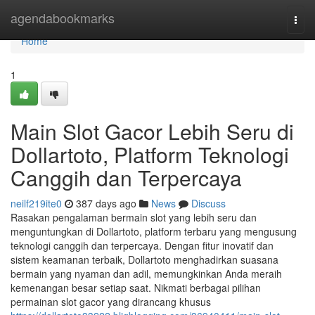
Home
agendabookmarks
Togg
navi
Home
1
Main Slot Gacor Lebih Seru di
Dollartoto, Platform Teknologi
Canggih dan Terpercaya
neilf219ite0
387 days ago
News
Discuss
Rasakan pengalaman bermain slot yang lebih seru dan
menguntungkan di Dollartoto, platform terbaru yang mengusung
teknologi canggih dan terpercaya. Dengan fitur inovatif dan
sistem keamanan terbaik, Dollartoto menghadirkan suasana
bermain yang nyaman dan adil, memungkinkan Anda meraih
kemenangan besar setiap saat. Nikmati berbagai pilihan
permainan slot gacor yang dirancang khusus