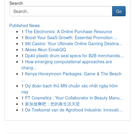
Search
Go
Published News
1
The Electronics: A Online Purchase Resource
1
Boost Your SaaS Growth: Essential Promotion ...
1
88i Casino: Your Ultimate Online Gaming Destina...
1
Akses Akun EmakQQ
1
Dp40 plastic drum seal specs for B2B merchandis...
1
How emerging computational approaches are
chang...
1
Kenya Honeymoon Packages: Game & The Beach
...
1
Dự đoán bạch thủ MN chuẩn xác nhất ngày hôm
nay
1
PT Cosmetics : Your Collaborator in Beauty Manu...
1
新加坡爽吧：您的夜生活天堂
1
De Toekomst van de Agrofood Industrie: Innovati...