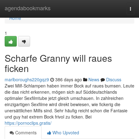
Home
agendabookmarks
Togg
navi
Home
1
Scharfe Granny will raues
ficken
marlboroughs220gqz9
386 days ago
News
Discuss
Zwei Milf-Schlampen haben immer Bock auf raues bumsen. Leute
die das nicht erkennen, mögen sich auf Süddeutschlands
optimaler Sexfilmtube jetzt gleich umschauen. In zahlreichen
einzigartigen Sexfilme wird direkt bewiesen, wie fickerig die
unersättlichen Milfs sind. Sehr häufig reicht schon die Fantasie
und guy hat extrem Bock frivol zu ficken. Bei
https://pornoclips.gratis/
Comments
Who Upvoted