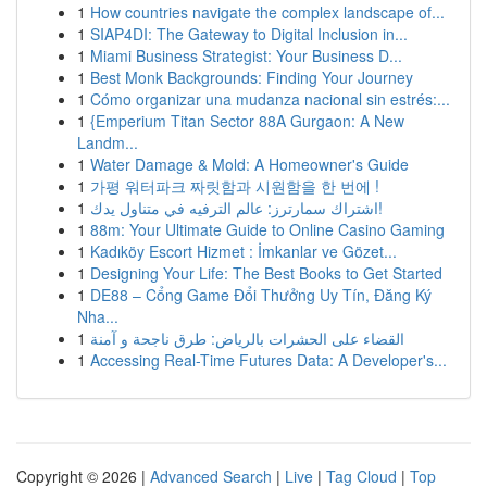
1
How countries navigate the complex landscape of...
1
SIAP4DI: The Gateway to Digital Inclusion in...
1
Miami Business Strategist: Your Business D...
1
Best Monk Backgrounds: Finding Your Journey
1
Cómo organizar una mudanza nacional sin estrés:...
1
{Emperium Titan Sector 88A Gurgaon: A New
Landm...
1
Water Damage & Mold: A Homeowner's Guide
1
가평 워터파크 짜릿함과 시원함을 한 번에 !
1
اشتراك سمارترز: عالم الترفيه في متناول يدك!
1
88m: Your Ultimate Guide to Online Casino Gaming
1
Kadıköy Escort Hizmet : İmkanlar ve Gözet...
1
Designing Your Life: The Best Books to Get Started
1
DE88 – Cổng Game Đổi Thưởng Uy Tín, Đăng Ký
Nha...
1
القضاء على الحشرات بالرياض: طرق ناجحة و آمنة
1
Accessing Real-Time Futures Data: A Developer's...
Copyright © 2026 |
Advanced Search
|
Live
|
Tag Cloud
|
Top