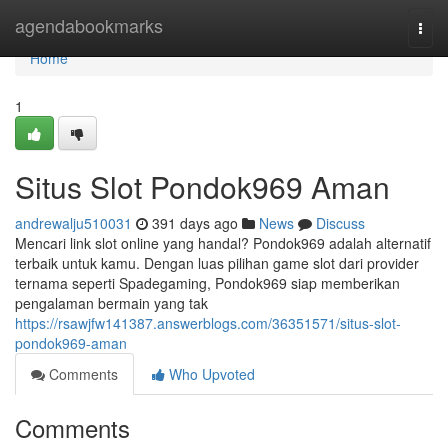
Home
agendabookmarks
Togg
navi
Home
1
Situs Slot Pondok969 Aman
andrewalju510031
391 days ago
News
Discuss
Mencari link slot online yang handal? Pondok969 adalah alternatif
terbaik untuk kamu. Dengan luas pilihan game slot dari provider
ternama seperti Spadegaming, Pondok969 siap memberikan
pengalaman bermain yang tak
https://rsawjfw141387.answerblogs.com/36351571/situs-slot-
pondok969-aman
Comments
Who Upvoted
Comments