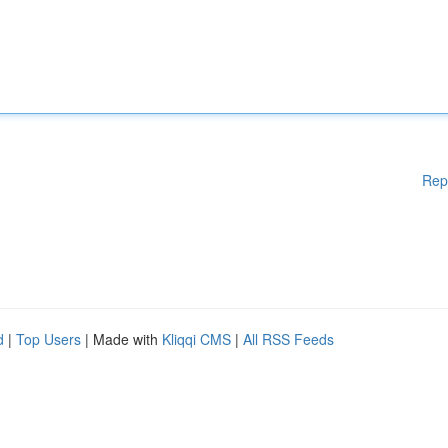
Rep
d
|
Top Users
| Made with
Kliqqi CMS
|
All RSS Feeds