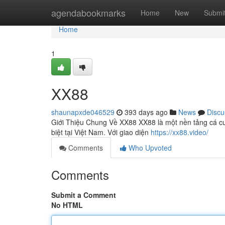
Home
agendabookmarks
Home
New
Submi
Home
1
XX88
shaunapxde046529
393 days ago
News
Discu
Giới Thiệu Chung Về XX88 XX88 là một nền tảng cá cượ
biệt tại Việt Nam. Với giao diện
https://xx88.video/
Comments
Who Upvoted
Comments
Submit a Comment
No HTML