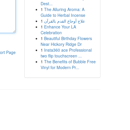
Dest...
1
The Alluring Aroma: A
Guide to Herbal Incense
1
علاج أوجاع القدم بالقرآن
1
Enhance Your LA
Celebration
1
Beautiful Birthday Flowers
Near Hickory Ridge Dr
1
Insta360 ace Professional
ort Page
two flip touchscreen ...
1
The Benefits of Bubble Free
Vinyl for Modern Pr...