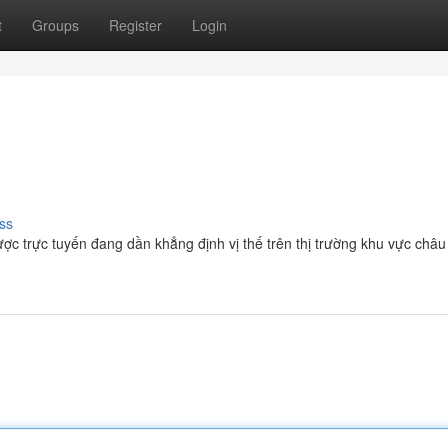
t
Groups
Register
Login
ss
c trực tuyến đang dần khẳng định vị thế trên thị trường khu vực châu