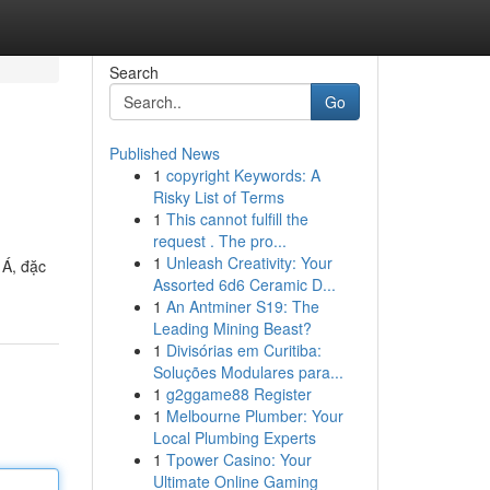
Search
Go
Published News
1
copyright Keywords: A
Risky List of Terms
1
This cannot fulfill the
request . The pro...
1
Unleash Creativity: Your
 Á, đặc
Assorted 6d6 Ceramic D...
1
An Antminer S19: The
Leading Mining Beast?
1
Divisórias em Curitiba:
Soluções Modulares para...
1
g2ggame88 Register
1
Melbourne Plumber: Your
Local Plumbing Experts
1
Tpower Casino: Your
Ultimate Online Gaming