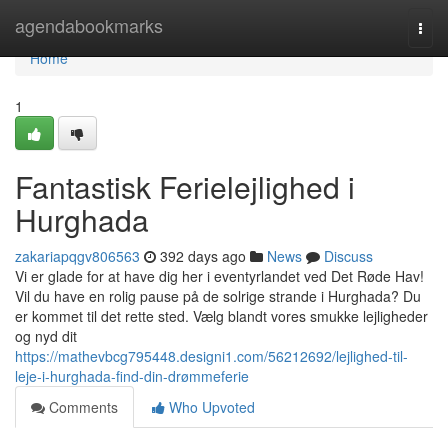
Home
agendabookmarks
Togg
navi
Home
1
Fantastisk Ferielejlighed i
Hurghada
zakariapqgv806563
392 days ago
News
Discuss
Vi er glade for at have dig her i eventyrlandet ved Det Røde Hav!
Vil du have en rolig pause på de solrige strande i Hurghada? Du
er kommet til det rette sted. Vælg blandt vores smukke lejligheder
og nyd dit
https://mathevbcg795448.designi1.com/56212692/lejlighed-til-
leje-i-hurghada-find-din-drømmeferie
Comments
Who Upvoted