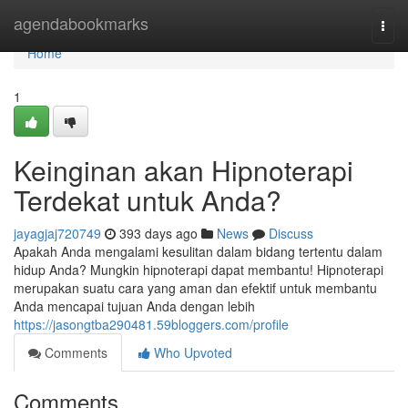
Home
agendabookmarks
Togg
navi
Home
1
Keinginan akan Hipnoterapi
Terdekat untuk Anda?
jayagjaj720749
393 days ago
News
Discuss
Apakah Anda mengalami kesulitan dalam bidang tertentu dalam
hidup Anda? Mungkin hipnoterapi dapat membantu! Hipnoterapi
merupakan suatu cara yang aman dan efektif untuk membantu
Anda mencapai tujuan Anda dengan lebih
https://jasongtba290481.59bloggers.com/profile
Comments
Who Upvoted
Comments