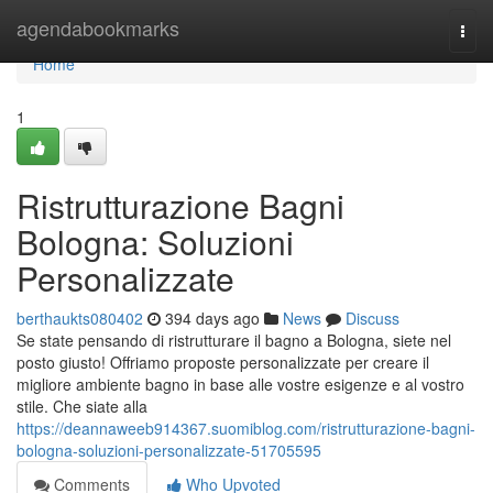
Home
agendabookmarks
Togg
navi
Home
1
Ristrutturazione Bagni
Bologna: Soluzioni
Personalizzate
berthaukts080402
394 days ago
News
Discuss
Se state pensando di ristrutturare il bagno a Bologna, siete nel
posto giusto! Offriamo proposte personalizzate per creare il
migliore ambiente bagno in base alle vostre esigenze e al vostro
stile. Che siate alla
https://deannaweeb914367.suomiblog.com/ristrutturazione-bagni-
bologna-soluzioni-personalizzate-51705595
Comments
Who Upvoted