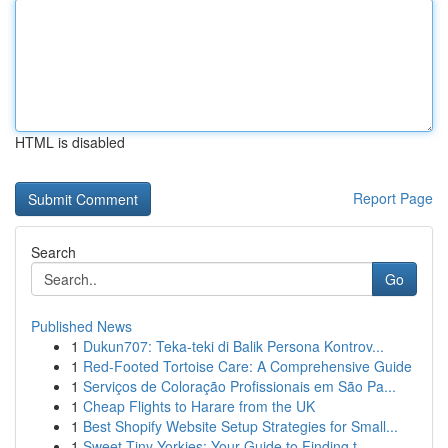
HTML is disabled
Report Page
Search
Go
Published News
1
Dukun707: Teka-teki di Balik Persona Kontrov...
1
Red-Footed Tortoise Care: A Comprehensive Guide
1
Serviços de Coloração Profissionais em São Pa...
1
Cheap Flights to Harare from the UK
1
Best Shopify Website Setup Strategies for Small...
1
Sweet Tiny Yorkies: Your Guide to Finding t...