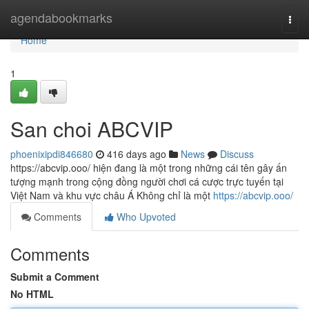
Home
agendabookmarks
Togg
navi
Home
1
San choi ABCVIP
phoenixipdi846680
416 days ago
News
Discuss
https://abcvip.ooo/ hiện đang là một trong những cái tên gây ấn
tượng mạnh trong cộng đồng người chơi cá cược trực tuyến tại
Việt Nam và khu vực châu Á Không chỉ là một
https://abcvip.ooo/
Comments
Who Upvoted
Comments
Submit a Comment
No HTML