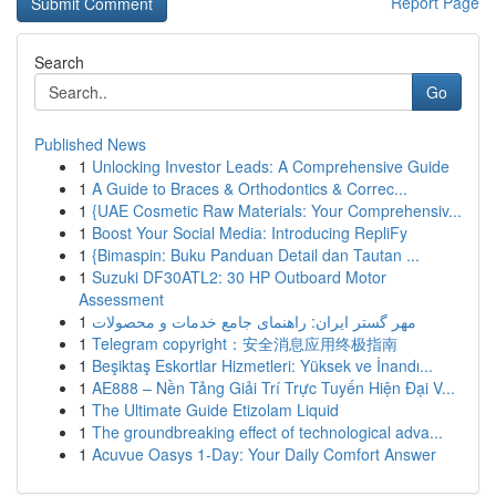
Report Page
Search
Go
Published News
1
Unlocking Investor Leads: A Comprehensive Guide
1
A Guide to Braces & Orthodontics & Correc...
1
{UAE Cosmetic Raw Materials: Your Comprehensiv...
1
Boost Your Social Media: Introducing RepliFy
1
{Bimaspin: Buku Panduan Detail dan Tautan ...
1
Suzuki DF30ATL2: 30 HP Outboard Motor
Assessment
1
مهر گستر ایران: راهنمای جامع خدمات و محصولات
1
Telegram copyright：安全消息应用终极指南
1
Beşiktaş Eskortlar Hizmetleri: Yüksek ve İnandı...
1
AE888 – Nền Tảng Giải Trí Trực Tuyến Hiện Đại V...
1
The Ultimate Guide Etizolam Liquid
1
The groundbreaking effect of technological adva...
1
Acuvue Oasys 1-Day: Your Daily Comfort Answer