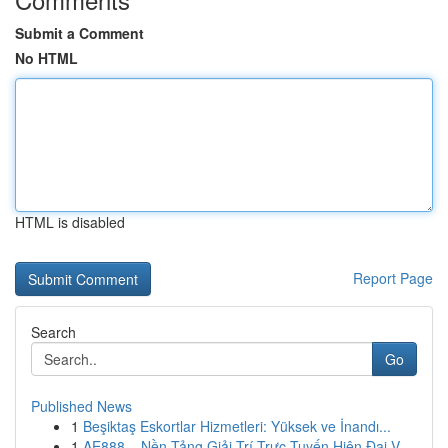
Submit a Comment
No HTML
HTML is disabled
Report Page
Search
Go
Published News
1
Beşiktaş Eskortlar Hizmetleri: Yüksek ve İnandı...
1
AE888 – Nền Tảng Giải Trí Trực Tuyến Hiện Đại V...