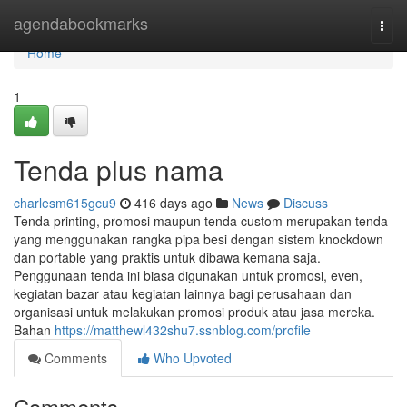
Home
agendabookmarks
Togg
navi
Home
1
Tenda plus nama
charlesm615gcu9
416 days ago
News
Discuss
Tenda printing, promosi maupun tenda custom merupakan tenda
yang menggunakan rangka pipa besi dengan sistem knockdown
dan portable yang praktis untuk dibawa kemana saja.
Penggunaan tenda ini biasa digunakan untuk promosi, even,
kegiatan bazar atau kegiatan lainnya bagi perusahaan dan
organisasi untuk melakukan promosi produk atau jasa mereka.
Bahan
https://matthewl432shu7.ssnblog.com/profile
Comments
Who Upvoted
Comments