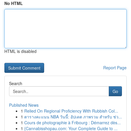
No HTML
HTML is disabled
Report Page
Search
Go
Published News
1
Relied On Regional Proficiency With Rubbish Col...
1
ตารางคะแนน NBA วันนี้: อัปเดต ภาพรวม สำหรับ ช่ว...
1
Cours de photographie à Fribourg : Démarrez dès...
1
{Cannabisshopau.com: Your Complete Guide to ...