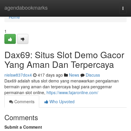
Home
agendabookmarks
Togg
navi
Home
1
Dax69: Situs Slot Demo Gacor
Yang Aman Dan Terpercaya
nielsw837dox4
417 days ago
News
Discuss
Dax69 adalah situs slot demo yang menawarkan pengalaman
bermain yang aman dan terpercaya bagi para penggemar
permainan slot online,
https://www.fajaronline.com/
Comments
Who Upvoted
Comments
Submit a Comment