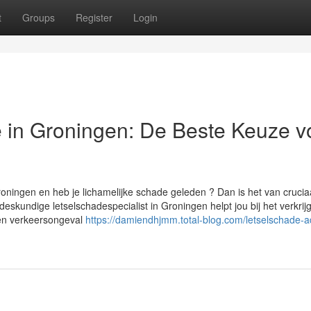
t
Groups
Register
Login
de in Groningen: De Beste Keuze v
roningen en heb je lichamelijke schade geleden ? Dan is het van crucia
deskundige letselschadespecialist in Groningen helpt jou bij het verkrij
een verkeersongeval
https://damiendhjmm.total-blog.com/letselschade-a