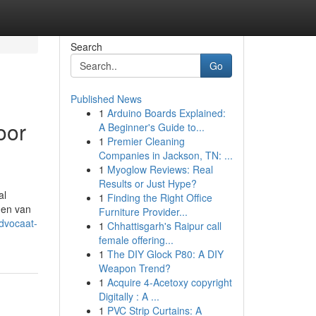
Search
Go
Published News
1
Arduino Boards Explained:
oor
A Beginner's Guide to...
1
Premier Cleaning
Companies in Jackson, TN: ...
1
Myoglow Reviews: Real
Results or Just Hype?
al
1
Finding the Right Office
gen van
Furniture Provider...
dvocaat-
1
Chhattisgarh's Raipur call
female offering...
1
The DIY Glock P80: A DIY
Weapon Trend?
1
Acquire 4-Acetoxy copyright
Digitally : A ...
1
PVC Strip Curtains: A