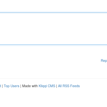
Rep
d
|
Top Users
| Made with
Kliqqi CMS
|
All RSS Feeds