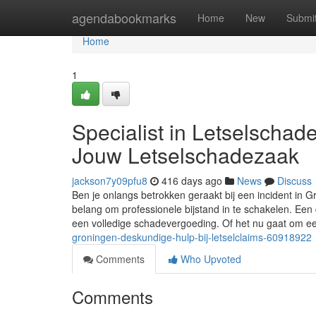
Home
agendabookmarks
Home
New
Submi
Home
1
Specialist in Letselscha
Jouw Letselschadezaak
jackson7y09pfu8
416 days ago
News
Discuss
Ben je onlangs betrokken geraakt bij een incident in G
belang om professionele bijstand in te schakelen. Een 
een volledige schadevergoeding. Of het nu gaat om 
groningen-deskundige-hulp-bij-letselclaims-60918922
Comments
Who Upvoted
Comments