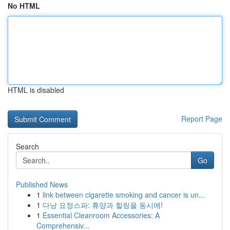
No HTML
HTML is disabled
Report Page
Search
Go
Published News
1
link between cigarette smoking and cancer is un...
1
다낭 요정스파: 휴양과 힐링을 동시에!
1
Essential Cleanroom Accessories: A
Comprehensiv...