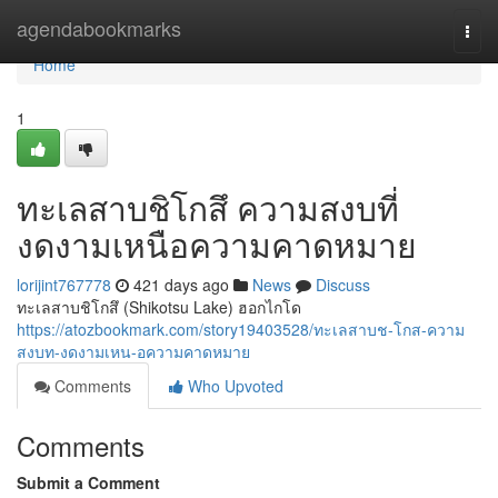
Home
agendabookmarks
Togg
navi
Home
1
ทะเลสาบชิโกสึ ความสงบที่
งดงามเหนือความคาดหมาย
lorijint767778
421 days ago
News
Discuss
ทะเลสาบชิโกสึ (Shikotsu Lake) ฮอกไกโด
https://atozbookmark.com/story19403528/ทะเลสาบช-โกส-ความ
สงบท-งดงามเหน-อความคาดหมาย
Comments
Who Upvoted
Comments
Submit a Comment