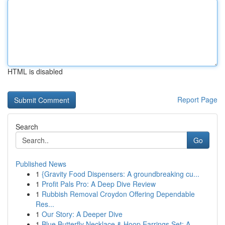
HTML is disabled
Report Page
Search
Go
Published News
1
{Gravity Food Dispensers: A groundbreaking cu...
1
Profit Pals Pro: A Deep Dive Review
1
Rubbish Removal Croydon Offering Dependable
Res...
1
Our Story: A Deeper Dive
1
Blue Butterfly Necklace & Hoop Earrings Set: A ...