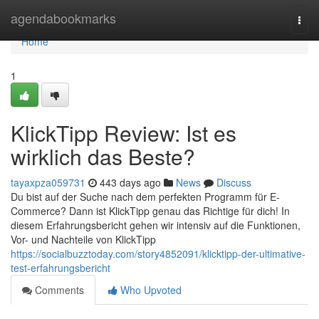
Home
agendabookmarks
Togg
navi
Home
1
KlickTipp Review: Ist es
wirklich das Beste?
tayaxpza059731
443 days ago
News
Discuss
Du bist auf der Suche nach dem perfekten Programm für E-
Commerce? Dann ist KlickTipp genau das Richtige für dich! In
diesem Erfahrungsbericht gehen wir intensiv auf die Funktionen,
Vor- und Nachteile von KlickTipp
https://socialbuzztoday.com/story4852091/klicktipp-der-ultimative-
test-erfahrungsbericht
Comments
Who Upvoted