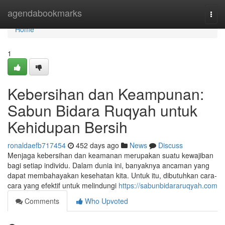
Home
agendabookmarks
Togg
navi
Home
1
Kebersihan dan Keampunan:
Sabun Bidara Ruqyah untuk
Kehidupan Bersih
ronaldaefb717454
452 days ago
News
Discuss
Menjaga kebersihan dan keamanan merupakan suatu kewajiban
bagi setiap individu. Dalam dunia ini, banyaknya ancaman yang
dapat membahayakan kesehatan kita. Untuk itu, dibutuhkan cara-
cara yang efektif untuk melindungi
https://sabunbidararuqyah.com
Comments
Who Upvoted