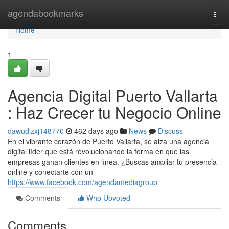
Home
agendabookmarks
Togg
navi
Home
1
Agencia Digital Puerto Vallarta
: Haz Crecer tu Negocio Online
dawudlzxj148770
462 days ago
News
Discuss
En el vibrante corazón de Puerto Vallarta, se alza una agencia
digital líder que está revolucionando la forma en que las
empresas ganan clientes en línea. ¿Buscas ampliar tu presencia
online y conectarte con un
https://www.facebook.com/agendamediagroup
Comments
Who Upvoted
Comments