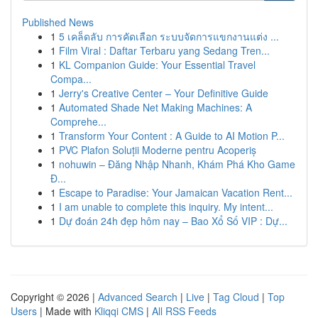
Published News
1
5 เคล็ดลับ การคัดเลือก ระบบจัดการแขกงานแต่ง ...
1
Film Viral : Daftar Terbaru yang Sedang Tren...
1
KL Companion Guide: Your Essential Travel
Compa...
1
Jerry's Creative Center – Your Definitive Guide
1
Automated Shade Net Making Machines: A
Comprehe...
1
Transform Your Content : A Guide to AI Motion P...
1
PVC Plafon Soluții Moderne pentru Acoperiș
1
nohuwin – Đăng Nhập Nhanh, Khám Phá Kho Game
Đ...
1
Escape to Paradise: Your Jamaican Vacation Rent...
1
I am unable to complete this inquiry. My intent...
1
Dự đoán 24h đẹp hôm nay – Bao Xổ Số VIP : Dự...
Copyright © 2026 |
Advanced Search
|
Live
|
Tag Cloud
|
Top
Users
| Made with
Kliqqi CMS
|
All RSS Feeds