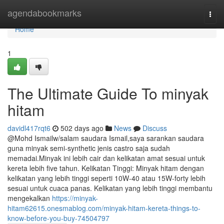
Home
agendabookmarks
Togg
navi
Home
1
The Ultimate Guide To minyak
hitam
davidl417rqt6
502 days ago
News
Discuss
@Mohd Ismailw/salam saudara Ismail,saya sarankan saudara
guna minyak semi-synthetic jenis castro saja sudah
memadai.Minyak ini lebih cair dan kelikatan amat sesuai untuk
kereta lebih five tahun. Kelikatan Tinggi: Minyak hitam dengan
kelikatan yang lebih tinggi seperti 10W-40 atau 15W-forty lebih
sesuai untuk cuaca panas. Kelikatan yang lebih tinggi membantu
mengekalkan
https://minyak-
hitam62615.onesmablog.com/minyak-hitam-kereta-things-to-
know-before-you-buy-74504797