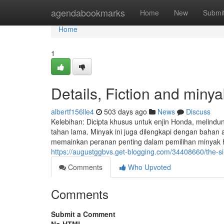
Home
agendabookmarks
Home
New
Submi
Home
1
Details, Fiction and minya
albertf156lle4
503 days ago
News
Discuss
Kelebihan: Dicipta khusus untuk enjin Honda, melind
tahan lama. Minyak ini juga dilengkapi dengan bahan a
memainkan peranan penting dalam pemilihan minyak h
https://augustggbvs.get-blogging.com/34408660/the-si
Comments
Who Upvoted
Comments
Submit a Comment