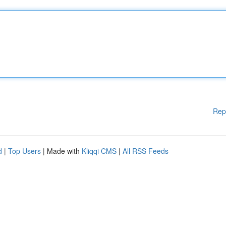
Rep
d
|
Top Users
| Made with
Kliqqi CMS
|
All RSS Feeds