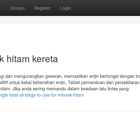
t
Groups
Register
Login
k hitam kereta
ungi dan mengurangkan geseran, memastikan enjin berfungsi dengan b
ditif untuk kekal kebersihan enjin. Tabiat pemanduan dan persekitaran
itam. Jika anda sering memandu dalam keadaan lalu lintas yang
ngle-best-strategy-to-use-for-minyak-hitam