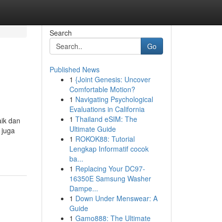
Search
Go
Published News
1
{Joint Genesis: Uncover
Comfortable Motion?
1
Navigating Psychological
Evaluations in California
1
Thailand eSIM: The
aik dan
Ultimate Guide
 juga
1
ROKOK88: Tutorial
Lengkap Informatif cocok
ba...
1
Replacing Your DC97-
16350E Samsung Washer
Dampe...
1
Down Under Menswear: A
Guide
1
Gamo888: The Ultimate