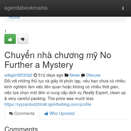
Home
agendabookmarks
Togg
navi
Home
1
Chuyển nhà chương mỹ No
Further a Mystery
edsgert853rbj2
512 days ago
News
Discuss
Đối với những thủ tục và giấy tờ phức tạp, nếu bạn chưa có nhiều
kinh nghiệm làm việc liên quan hoặc không có nhiều thời gian,
việc lựa chọn một đơn vị cung cấp dịch vụ Really Expert, clean up
& very careful packing. The price was much less
https://ryszardo420ira8.spintheblog.com/profile
Comments
Who Upvoted
Comments