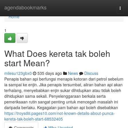
Home
agendabookmarks
Togg
navi
Home
1
What Does kereta tak boleh
start Mean?
milesu123gbx0
535 days ago
News
Discuss
Penapis bahan api berfungsi menapis kotoran dari petrol sebelum
ia sampai ke enjin. Jika penapis tersumbat, aliran bahan api akan
terhalang, menyebabkan enjin sukar dihidupkan atau tidak boleh
dihidupkan sama sekali. Penyelenggaraan berkala serta
pemeriksaan rutin sangat penting untuk mencegah masalah ini
daripada berlaku. Kegagalan pam bahan api boleh disebabkan
https://troysdiii.pages10.com/not-known-details-about-punca-
kereta-tak-boleh-start-68532405
Comments
Who Upvoted