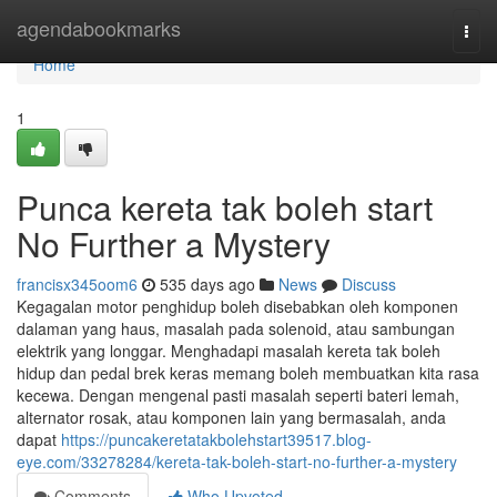
Home
agendabookmarks
Togg
navi
Home
1
Punca kereta tak boleh start
No Further a Mystery
francisx345oom6
535 days ago
News
Discuss
Kegagalan motor penghidup boleh disebabkan oleh komponen
dalaman yang haus, masalah pada solenoid, atau sambungan
elektrik yang longgar. Menghadapi masalah kereta tak boleh
hidup dan pedal brek keras memang boleh membuatkan kita rasa
kecewa. Dengan mengenal pasti masalah seperti bateri lemah,
alternator rosak, atau komponen lain yang bermasalah, anda
dapat
https://puncakeretatakbolehstart39517.blog-
eye.com/33278284/kereta-tak-boleh-start-no-further-a-mystery
Comments
Who Upvoted