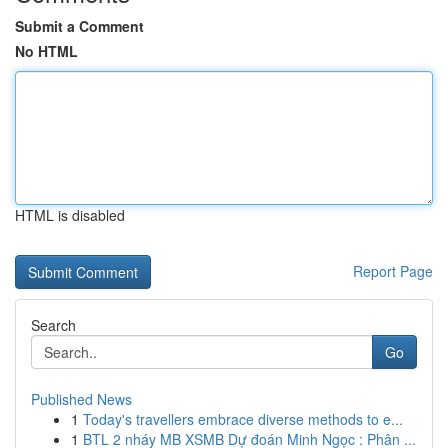
Submit a Comment
No HTML
HTML is disabled
Report Page
Search
Go
Published News
1
Today's travellers embrace diverse methods to e...
1
BTL 2 nháy MB XSMB Dự đoán Minh Ngọc : Phân ...