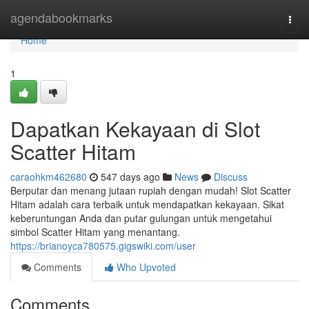
Home
agendabookmarks
Togg
navi
Home
1
Dapatkan Kekayaan di Slot
Scatter Hitam
caraohkm462680
547 days ago
News
Discuss
Berputar dan menang jutaan rupiah dengan mudah! Slot Scatter
Hitam adalah cara terbaik untuk mendapatkan kekayaan. Sikat
keberuntungan Anda dan putar gulungan untuk mengetahui
simbol Scatter Hitam yang menantang.
https://brianoyca780575.gigswiki.com/user
Comments
Who Upvoted
Comments