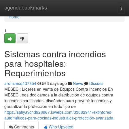
Home
agendabookmarks
Togg
navi
Home
1
Sistemas contra incendios
para hospitales:
Requerimientos
aronsmcq437354
563 days ago
News
Discuss
MESECI: Líderes en Venta de Equipos Contra Incendios En
MESECI, nos dedicamos a la distribución de equipos contra
incendios certificados, diseñados para prevenir incendios y
garantizar la protección en todo tipo de
https://safiyaycnd926967.luwebs.com/33082941/extintores-
automáticos-para-cocinas-industriales-protección-avanzada
Comments
Who Upvoted