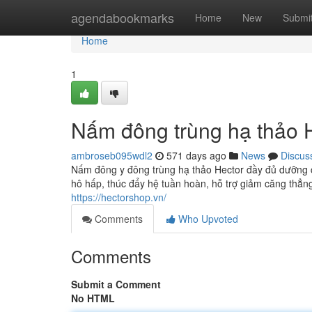
Home
agendabookmarks
Home
New
Submi
Home
1
Nấm đông trùng hạ thảo H
ambroseb095wdl2
571 days ago
News
Discus
Nấm đông y đông trùng hạ thảo Hector đầy đủ dưỡng 
hô hấp, thúc đẩy hệ tuần hoàn, hỗ trợ giảm căng thẳng
https://hectorshop.vn/
Comments
Who Upvoted
Comments
Submit a Comment
No HTML