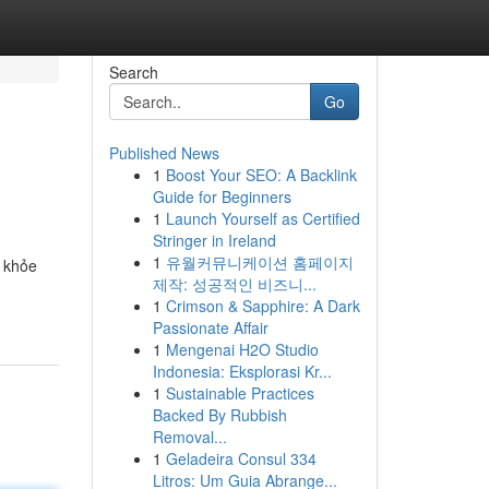
Search
Go
Published News
1
Boost Your SEO: A Backlink
Guide for Beginners
1
Launch Yourself as Certified
Stringer in Ireland
1
유월커뮤니케이션 홈페이지
c khỏe
제작: 성공적인 비즈니...
1
Crimson & Sapphire: A Dark
Passionate Affair
1
Mengenai H2O Studio
Indonesia: Eksplorasi Kr...
1
Sustainable Practices
Backed By Rubbish
Removal...
1
Geladeira Consul 334
Litros: Um Guia Abrange...