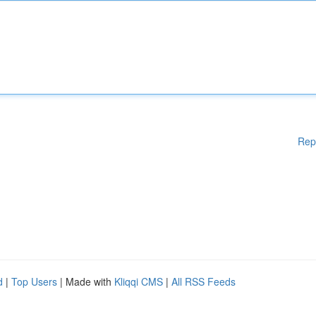
Rep
d
|
Top Users
| Made with
Kliqqi CMS
|
All RSS Feeds