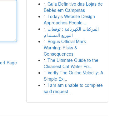
1
Guia Definitivo das Lojas de
Bebês em Campinas
1
Today's Website Design
Approaches People ...
1
المركبات الكهربائية : توقعات
التوزيع المستدام
1
Bogus Official Mark
Warning: Risks &
Consequences
1
The Ultimate Guide to the
ort Page
Cleanest Cat Water Fo...
1
Verify The Online Velocity: A
Simple Ex...
1
I am am unable to complete
said request .