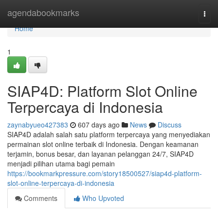
Home
agendabookmarks
Togg
navi
Home
1
SIAP4D: Platform Slot Online
Terpercaya di Indonesia
zaynabyueo427383
607 days ago
News
Discuss
SIAP4D adalah salah satu platform terpercaya yang menyediakan
permainan slot online terbaik di Indonesia. Dengan keamanan
terjamin, bonus besar, dan layanan pelanggan 24/7, SIAP4D
menjadi pilihan utama bagi pemain
https://bookmarkpressure.com/story18500527/siap4d-platform-
slot-online-terpercaya-di-indonesia
Comments
Who Upvoted