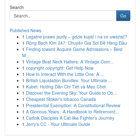
Search
Go
Published News
1
Legalne prawo jazdy – gdzie kupić i na co uważać?
1
Rồng Bạch Kim 247: Chuyên Gia Soi Đề Hàng Đầu
1
Finding toward Acquire Game Admissions – Best
M...
1
Vintage Boat Neck Halters: A Vintage Com...
1
copyright copyright: Get Help Now
1
How to Interact With the Little One: A ...
1
British Liquidation Bundles: Your Ultimate ...
1
Kubet: Hướng Dẫn Chi Tiết và Mẹo Chơi
1
Discover the Evening Sky: Your Guide to Ob...
1
Cheapest Stoker's tobacco Canada
1
Presidential Exemption: A Constitutional Review
1
A Glorious Years : A Handbook to Retirement...
1
Catfolk Disciples A Cat-like Fighter's Journey
1
Jerry's CC - Your Ultimate Guide