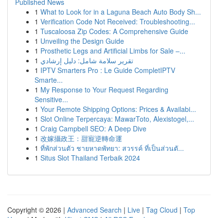
Published News
1
What to Look for in a Laguna Beach Auto Body Sh...
1
Verification Code Not Received: Troubleshooting...
1
Tuscaloosa Zip Codes: A Comprehensive Guide
1
Unveiling the Design Guide
1
Prosthetic Legs and Artificial Limbs for Sale –...
1
تقرير سلامة شامل: دليل إرشادي
1
IPTV Smarters Pro : Le Guide CompletIPTV
Smarte...
1
My Response to Your Request Regarding
Sensitive...
1
Your Remote Shipping Options: Prices & Availabi...
1
Slot Online Terpercaya: MawarToto, Alexistogel,...
1
Craig Campbell SEO: A Deep Dive
1
改嫁攝政王：甜寵逆轉命運
1
ที่พักส่วนตัว ชายหาดพัทยา: สวรรค์ ที่เป็นส่วนตั...
1
Situs Slot Thailand Terbaik 2024
Copyright © 2026 |
Advanced Search
|
Live
|
Tag Cloud
|
Top